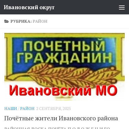
Ивановский округ
Перейти к содержимому
РУБРИКА:
РАЙОН
НАШИ
/
РАЙОН
2 СЕНТЯБРЯ, 2025
Почётные жители Ивановского района