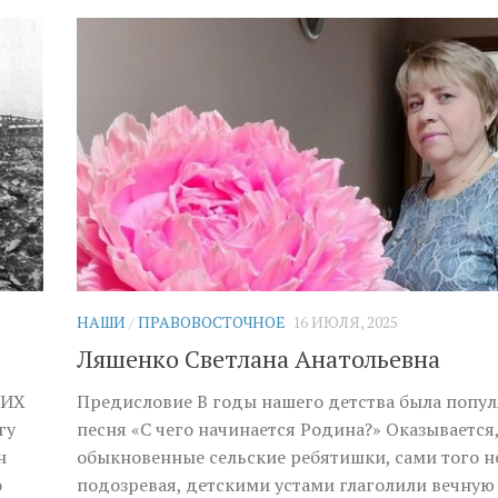
НАШИ
/
ПРАВОВОСТОЧНОЕ
16 ИЮЛЯ, 2025
Ляшенко Светлана Анатольевна
ОИХ
Предисловие В годы нашего детства была попу
гу
песня «С чего начинается Родина?» Оказывается
н
обыкновенные сельские ребятишки, сами того н
о
подозревая, детскими устами глаголили вечную