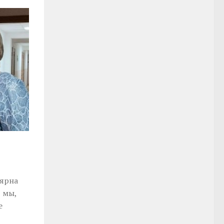
лярна
, мы,
е