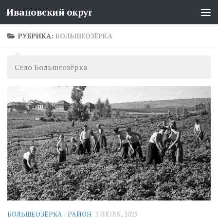
Ивановский округ
Перейти к содержимому
РУБРИКА:
БОЛЬШЕОЗЁРКА
Село Большеозёрка
БОЛЬШЕОЗЁРКА
/
РАЙОН
3 ИЮЛЯ, 2025