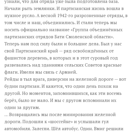
узнали, что для отряда уже была подготовлена база.
Начали рыть землянки. И партизанская жизнь вошла в
нужное русло. А весной 1942-го разрозненные отряды, в
том числе и наш, объединились. И стали теперь мы
носить официально название «Группа объединённых
партизанских отрядов Бати Смоленской области».
Теперь нам под силу были и большие дела. Был у нас
свой Партизанский край — ряд освобождённых от
фашистов деревень, в которых и в этот суровый год
развевались над зданиями сельских Советов красные
флаги. Имели мы связь с Армией.
Рейды в тыл врага, диверсии на железной дороге — вот
будни партизан. И кажется, что один день похож на
другой. Но моментов, запомнившихся, как эти восемь
берёз, было не мало. И мы с другом вспоминали их
один за другим.
… Возвращались мы после минирования железной
дороги. Подошли к «шоссейке» и услышали гул
автомобиля. Залегли. Шёл автобус. Один. Вмиг решили