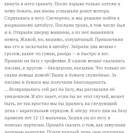
кинуть в него гранату. После взрыва только хотели к
нему бежать, как вновь услышали рокот мотора.
Спрятались в лесу. Свечерело, и мы решили пойти к
взорванному автобусу. Послали троих, в том числе был
и я. Открыли дверцу машины, а из неё вывалился
немец. Живой, но, видимо, оглушённый. Прикончили
мы его и заскочили в автобус. Забрали два мешка с
грузом, какие-то сумки, ранцы — и быстро в лес.
Пришли на базу с трофеями. В одном мешке оказались
письма, в другом — бандероли, посылки. Что только не
слали немцы домой! Были и бумаги служебные. За
письма и бумаги мы получили благодарность.
… Возвращались сей раз на базу, мы рассказали об
увиденном. И кто знает, если бы не этот случай, может
быть, не так яростно мы бы дрались на следующий
день с карательным отрядом. К обеду этого дня на базу
привели лет 12-13 мальчика. Ходил он по лесу в
поисках партизан. Пришёл сказать о том, как замучили
деревню каратели. Почти каждый день они посещали