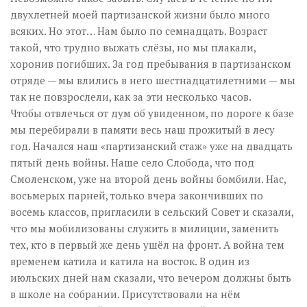
двухлетней моей партизанской жизни было много
всяких. Но этот… Нам было по семнадцать. Возраст
такой, что трудно выжать слёзы, но мы плакали,
хоронив погибших. За год пребывания в партизанском
отряде — мы влились в него шестнадцатилетними — мы
так не повзрослели, как за эти несколько часов.
Чтобы отвлечься от дум об увиденном, по дороге к базе
мы перебирали в памяти весь наш прожитый в лесу
год. Начался наш «партизанский стаж» уже на двадцать
пятый день войны. Наше село Слобода, что под
Смоленском, уже на второй день войны бомбили. Нас,
восьмерых парней, только вчера закончивших по
восемь классов, пригласили в сельский Совет и сказали,
что мы мобилизованы служить в милиции, заменить
тех, кто в первый же день ушёл на фронт. А война тем
временем катила и катила на восток. В один из
июльских дней нам сказали, что вечером должны быть
в школе на собрании. Присутствовали на нём