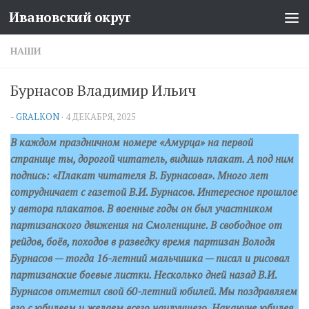
Ивановский округ
Перейти к содержимому
НАШИ
Бурнасов Владимир Ильич
-
GRALKON
·
4 ДЕКАБРЯ, 2025
В каждом праздничном номере «Амурца» на первой
странице ты, дорогой читатель, видишь плакат. А под ним
подпись: «Плакат читателя В. Бурнасова». Много лет
сотрудничает с газетой В.И. Бурнасов. Интересное прошлое
у автора плакатов. В военные годы он был участником
партизанского движения на Смоленщине. В свободное от
рейдов, боёв, походов в разведку время партизан Володя
Бурнасов — тогда 16-летний мальчишка — писал и рисовал
партизанские боевые листки. Несколько дней назад В.И.
Бурнасов отметил свой 60-летний юбилей. Мы поздравляем
его с юбилеем и желаем всего наилучшего. Накануне юбилея