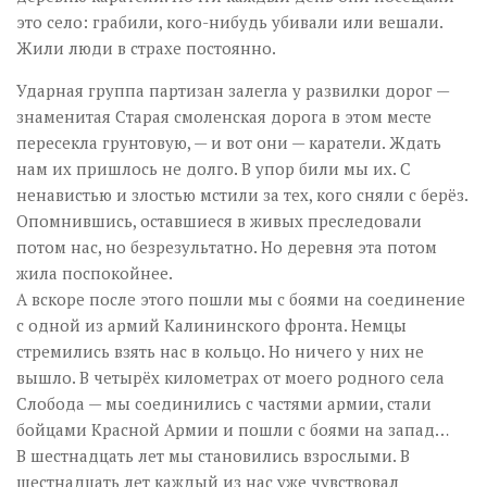
это село: грабили, кого-нибудь убивали или вешали.
Жили люди в страхе постоянно.
Ударная группа партизан залегла у развилки дорог —
знаменитая Старая смоленская дорога в этом месте
пересекла грунтовую, — и вот они — каратели. Ждать
нам их пришлось не долго. В упор били мы их. С
ненавистью и злостью мстили за тех, кого сняли с берёз.
Опомнившись, оставшиеся в живых преследовали
потом нас, но безрезультатно. Но деревня эта потом
жила поспокойнее.
А вскоре после этого пошли мы с боями на соединение
с одной из армий Калининского фронта. Немцы
стремились взять нас в кольцо. Но ничего у них не
вышло. В четырёх километрах от моего родного села
Слобода — мы соединились с частями армии, стали
бойцами Красной Армии и пошли с боями на запад…
В шестнадцать лет мы становились взрослыми. В
шестнадцать лет каждый из нас уже чувствовал