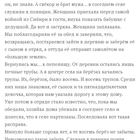
он, не знала. А свёкор и брат мужа… в соседнем селе
служили в полиции. Женщина приехала перед самой
войной из Сибири в гости, внука показать бабушке с
дедушкой. Да вот и застряла. Женщина заплакала.
Мы поблагодарили её за обед и заверили, что,
возвращаясь, постараемся зайти в деревню и заберём её
с сыном в отряд, а оттуда её отправят самолётом на
«большую землю».
Вернулись мы… к пепелищу. От деревни остались лишь
печные трубы. А в центре села на берёзах качались
трупы. Их, берёзок, было восемь. И восемь трупов. Среди
них наша знакомая, её сынок и та пятнадцатилетняя
девочка, которая нам указала дорогу к этому дому.
Уже потом в отряде стало известно, что, пока мы
обедали, хозяйка дома убежала в соседнее село и
донесла, что в селе партизаны. Последовала вот такая
расправа.
Минуло больше сорока лет, а те восемь берёз не забыты.
Невозможно такое забыть. Случаев в течение почти