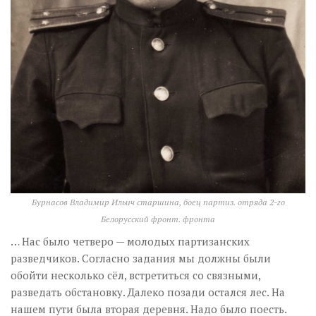
Бурнасов Владимир Ильич старшина, боец партиз. отряда 2-го
Белорусский фронт. фронта
… Нас было четверо — молодых партизанских
разведчиков. Согласно задания мы должны были
обойти несколько сёл, встретиться со связными,
разведать обстановку. Далеко позади остался лес. На
нашем пути была вторая деревня. Надо было поесть.