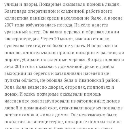
улицы и дворы. Пожарные оказывали помощь людям.
Благодаря оперативной и слаженной работе всего
коллектива паники среди населения не было. А в июне
2007 года взбунтовалась погода. На село налетел
ураганный ветер. Он валил деревья и обрывал линии
электропередач. Через 20 минут, именно столько
бушевала стихия, село было не узнать. И первыми на
помощь односельчанам пришли пожарные: расчищали
дороги, убирали поваленные деревья. Вторая половина
лета 2013 года оказалась дождливой, реки и дамбы
выходили из берегов и затапливали населенные
пункты области, не обошла беда и Ивановский район.
Вода была везде: во дворах, огородах, подпольях и
домах. И здесь пожарные оказывали помощь
населению: они эвакуировали из затопленных домов
людей и домашний скот, откачивали воду из подвалов
детских садов и жилых домов. Где невозможно было
подъехать на автоцистерне, пожарные подплывали на
лодках и шли пешком. Дежурили сутками на реках,