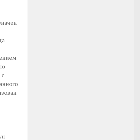
значен
да
рением
по
 с
анного
изован
ун