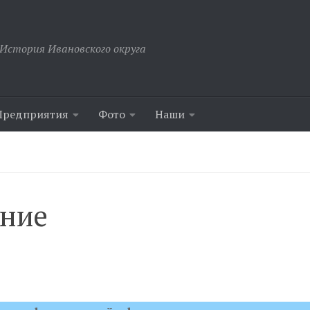
История Ивановского округа
Предприятия
Фото
Наши
ение