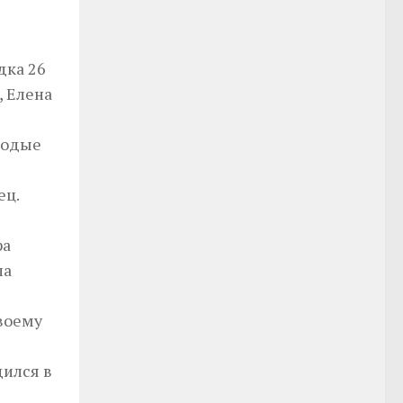
дка 26
, Елена
лодые
ец.
ра
ла
своему
дился в