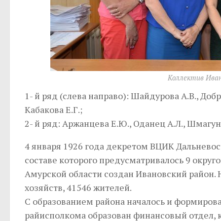
Коллектив Иван
1- й ряд (слева направо): Шайдурова А.В., Добр
Кабакова Е.Г.;
2- й ряд: Аржанцева Е.Ю., Оданец А.Л., Шмагун
4 января 1926 года декретом ВЦИК Дальневос
составе которого предусматривалось 9 округо
Амурской области создан Ивановский район. Н
хозяйств, 41546 жителей.
С образованием района началось и формирова
райисполкома образован финансовый отдел, к