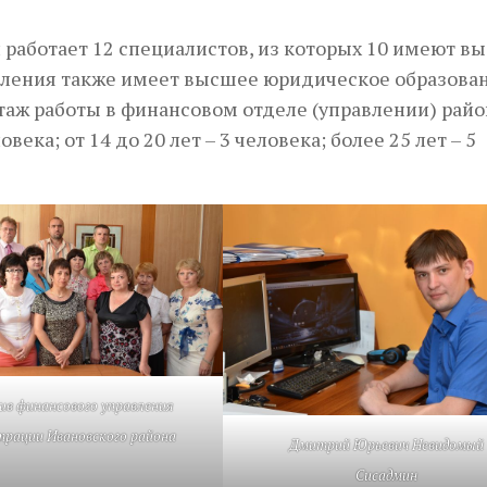
работает 12 специалистов, из которых 10 имеют в
вления также имеет высшее юридическое образован
таж работы в финансовом отделе (управлении) райо
ловека; от 14 до 20 лет – 3 человека; более 25 лет – 5
ив финансового управления
рации Ивановского района
Дмитрий Юрьевич Невидомый
Сисадмин