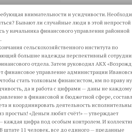
требующая внимательности и усидчивости. Необход
иться? Бывают ли случайные люди в этой непростой
сь у начальника финансового управления районной
.
 окончания сельскохозяйственного института по
одающий большие надежды перспективный сотрудни
финансового отдела. Затем руководил АКХ «Возрож
яет финансовое управление администрации Ивановс
 чтобы стать толковым финансистом, им по праву н
дчивость, да и работа с цифрами — даны не каждому
равление в финансовой и бюджетной сфере, составл
та и координировать деятельность исполнительны
з простых! «Деньги любят счёт!» — утверждает
 — каждая цифра под особым контролем. И коллекти
 В штате 11 человек, все до единого — преданные