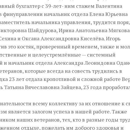
авный бухгалтер с 39-лет- ним стажем Валентина
 в финуправлении начальник отдела Елена Юрьевна
заместитель начальника управления, трудится поря
Викторовна Шайдурова, Ирина Анатольевна Мягкова
Сехина и Оксана Александровна Киселёва. Игорь
тив это костяк, проверенный временем, также и мо
етственные и целеустремлённые — системный
и начальник отдела Александра Леонидовна Одан
теранов, которые всегда на совесть трудились в
ка 23 лет отдала кропотливой и сложной работе Ве
ь Татьяна Вячеславовна Зайцева, 23 года проработа
знательности всему коллективу за их отношение к 
зм является залогом успеха в нашей работе. Также
ником наших ветеранов, тех, кто в разные годы тру
женном отдыхе, пожелать им доброго здоровья и