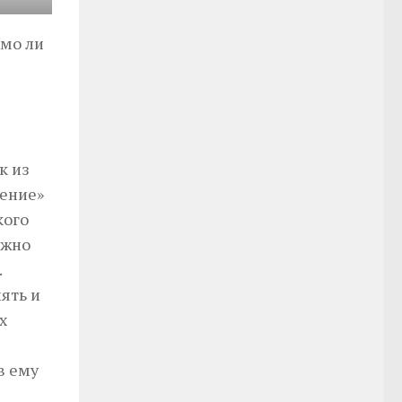
имо ли
к из
дение»
кого
ужно
.
ять и
х
в ему