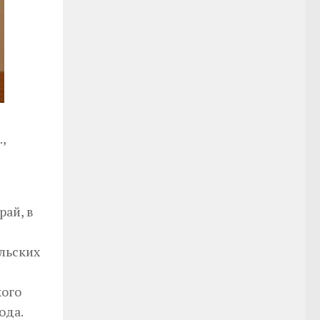
,
рай, в
ельских
кого
ода.