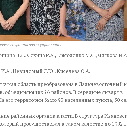
овского финансового управления
инина В.Л., Сехина Р.А., Ермоленко М.С.,Мягкова И.А.
 И.А., Невидомый Д.Ю., Киселева О.А.
точная область преобразована в Дальневосточный к
в, объединяющих 76 районов. В середине января в
а его территории было 93 населенных пункта, 30 с
ние районных органов власти. В структуре Ивановс
оторый просуществовал в таком качестве до 1992 г