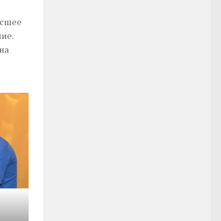
ысшее
ие.
на