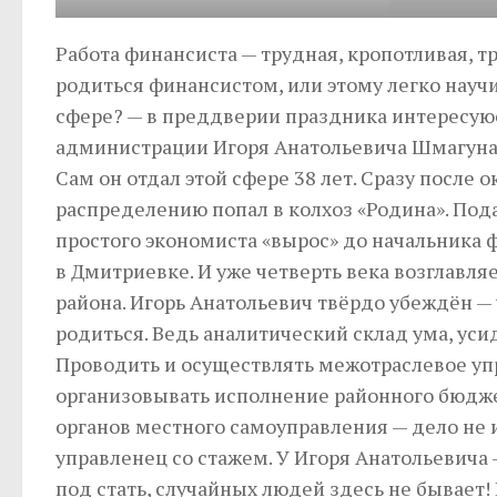
Работа финансиста — трудная, кропотливая, 
родиться финансистом, или этому легко науч
сфере? — в преддверии праздника интересую
администрации Игоря Анатольевича Шмагуна
Сам он отдал этой сфере 38 лет. Сразу после
распределению попал в колхоз «Родина». П
простого экономиста «вырос» до начальника 
в Дмитриевке. И уже четверть века возглавл
района. Игорь Анатольевич твёрдо убеждён —
родиться. Ведь аналитический склад ума, уси
Проводить и осуществлять межотраслевое уп
организовывать исполнение районного бюдже
органов местного самоуправления — дело не и
управленец со стажем. У Игоря Анатольевича
под стать, случайных людей здесь не бывает!