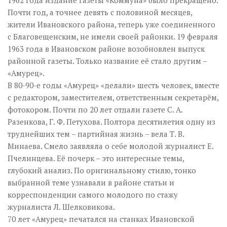
1962 года издание газеты «Коммуна» было прекращено.
Почти год, а точнее девять с половиной месяцев,
жители Ивановского района, теперь уже соединенного
с Благовещенским, не имели своей районки. 19 февраля
1963 года в Ивановском районе возобновлен выпуск
районной газеты. Только название её стало другим –
«Амурец».
В 80-90-е годы «Амурец» «делали» шесть человек, вместе
с редактором, заместителем, ответственным секретарём,
фотокором. Почти по 20 лет отдали газете С. А.
Разенкова, Г. Ф. Петухова. Полтора десятилетия одну из
труднейших тем – партийная жизнь – вела Т. В.
Минаева. Смело заявляла о себе молодой журналист Е.
Пчелинцева. Её почерк – это интересные темы,
глубокий анализ. По оригинальному стилю, тонко
выбранной теме узнавали в районе статьи и
корреспонденции самого молодого по стажу
журналиста Л. Шелковикова.
70 лет «Амурец» печатался на станках Ивановской