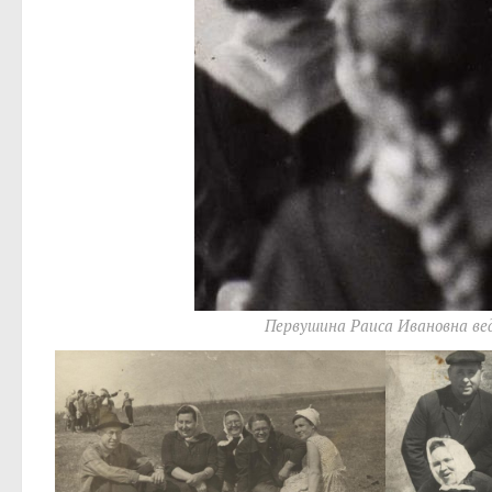
Первушина Раиса Ивановна вед