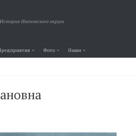
История Ивановского округа
Предприятия
Фото
Наши
вановна