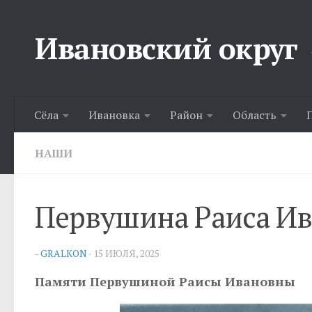
Перейти к содержимому
Ивановский округ
Сёла
Ивановка
Район
Область
НАШИ
Первушина Раиса И
-
GRALKON
·
15 ИЮЛЯ, 2025
Памяти Первушиной Раисы Ивановны