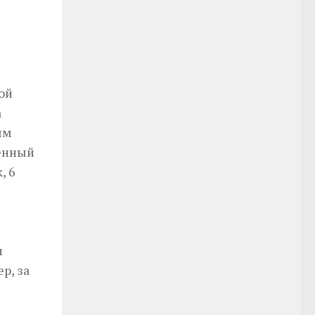
ой
а
ым
венный
, 6
и
р, за