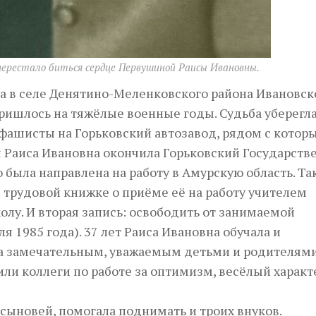
 перестало биться сердце Первушиной Раисы Ивановны.
да в селе Денятино-Меленковского района Ивановск
 пришлось на тяжёлые военные годы. Судьба уберегл
 фашисты на Горьковский автозавод, рядом с котор
я Раиса Ивановна окончила Горьковский Государст
была направлена на работу в Амурскую область. Так
в трудовой книжке о приёме её на работу учителем
лу. И вторая запись: освободить от занимаемой
я 1985 года). 37 лет Раиса Ивановна обучала и
ла замечательным, уважаемым детьми и родителям
и коллеги по работе за оптимизм, весёлый характе
 сыновей, помогала поднимать и троих внуков.