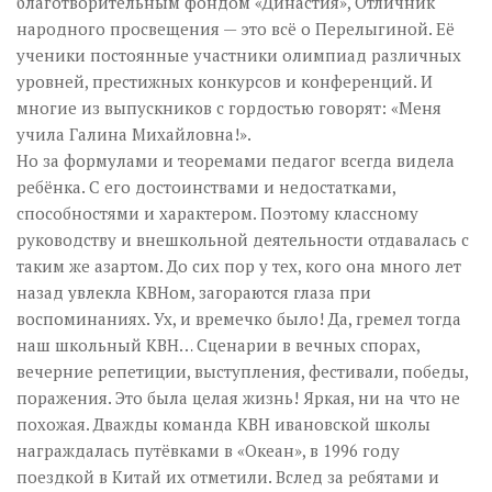
благотворительным фондом «Династия», Отличник
народного просвещения — это всё о Перелыгиной. Её
ученики постоянные участники олимпиад различных
уровней, престижных конкурсов и конференций. И
многие из выпускников с гордостью говорят: «Меня
учила Галина Михайловна!».
Но за формулами и теоремами педагог всегда видела
ребёнка. С его достоинствами и недостатками,
способностями и характером. Поэтому классному
руководству и внешкольной деятельности отдавалась с
таким же азартом. До сих пор у тех, кого она много лет
назад увлекла КВНом, загораются глаза при
воспоминаниях. Ух, и времечко было! Да, гремел тогда
наш школьный КВН… Сценарии в вечных спорах,
вечерние репетиции, выступления, фестивали, победы,
поражения. Это была целая жизнь! Яркая, ни на что не
похожая. Дважды команда КВН ивановской школы
награждалась путёвками в «Океан», в 1996 году
поездкой в Китай их отметили. Вслед за ребятами и