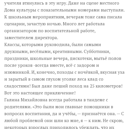
учителя втянулись в эту игру. Даже на сцене местного
Дома культуры с показательными номерами выступали.
К школьным мероприятиям, вечерам тоже сама писала
сценарии, зачастую ночью. Много лет работала
организатором по воспитательной работе,
заместителем директора.
Классы, которыми руководила, были самыми
дружными, весёлыми, креативными. Субботники,
праздники, школьные вечера, дискотеки, мытьё полов
после уроков -всегда вместе, всё с задором и
изюминкой. И, конечно, походы с ночёвкой, вкусная уха
и зарытый в самом глухом уголке леса клад со
сладостями! Был даже пеший поход на 25 километров!
Вот это настоящее приключение!
Галина Михайловна всегда работала в тандеме с
родителями. «Это были мои главные помощники в
вопросах воспитания, да и учёбы, — признаётся она. — С
любой проблемой они шли ко мне, я — к ним. Не скрою,
некоторых взрослых приходилось убеждать, что их