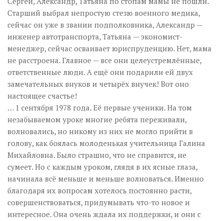
Сергей, Александр, Татьяна по стопам мамы не пошли.
Старший выбрал непростую стезю военного медика,
сейчас он уже в звании подполковника, Александр —
инженер автотранспорта, Татьяна — экономист-
менеджер, сейчас осваивает юриспруденцию. Нет, мама
не расстроена. Главное — все они целеустремлённые,
ответственные люди. А ещё они подарили ей двух
замечательных внуков и четырёх внучек! Вот оно
настоящее счастье!
… 1 сентября 1978 года. Её первые ученики. На том
незабываемом уроке многие ребята переживали,
волновались, но никому из них не могло прийти в
голову, как боялась молоденькая учительница Галина
Михайловна. Было страшно, что не справится, не
сумеет. Но с каждым уроком, глядя в их ясные глаза,
начинала всё меньше и меньше волноваться. Именно
благодаря их вопросам хотелось постоянно расти,
совершенствоваться, придумывать что-то новое и
интересное. Она очень ждала их поддержки, и они с