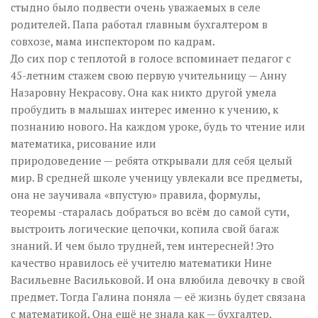
стыдно было подвести очень уважаемых в селе
родителей. Папа работал главным бухгалтером в
совхозе, мама инспектором по кадрам.
До сих пор с теплотой в голосе вспоминает педагог с
45-летним стажем свою первую учительницу — Анну
Назаровну Некрасову. Она как никто другой умела
пробудить в малышах интерес именно к учению, к
познанию нового. На каждом уроке, будь то чтение или
математика, рисование или
природоведение — ребята открывали для себя целый
мир. В средней школе ученицу увлекали все предметы,
она не заучивала «впустую» правила, формулы,
теоремы -старалась добраться во всём до самой сути,
выстроить логические цепочки, копила свой багаж
знаний. И чем было трудней, тем интересней! Это
качество нравилось её учителю математики Нине
Васильевне Васильковой. И она влюбила девочку в свой
предмет. Тогда Галина поняла — её жизнь будет связана
с математикой. Она ещё не знала как — бухгалтер,