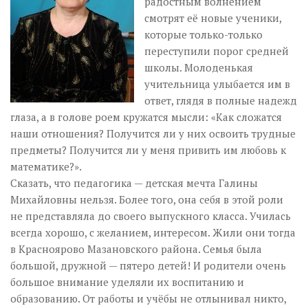
радостным волнением
смотрят её новые ученики,
которые только-только
переступили порог средней
школы. Молоденькая
учительница улыбается им в
ответ, глядя в полные надежд
глаза, а в голове роем кружатся мысли: «Как сложатся
наши отношения? Получится ли у них освоить трудные
предметы? Получится ли у меня привить им любовь к
математике?».
Сказать, что педагогика — детская мечта Галины
Михайловны нельзя. Более того, она себя в этой роли
не представляла до своего выпускного класса. Училась
всегда хорошо, с желанием, интересом. Жили они тогда
в Красноярово Мазановского района. Семья была
большой, дружной — пятеро детей! И родители очень
большое внимание уделяли их воспитанию и
образованию. От работы и учёбы не отлынивал никто,