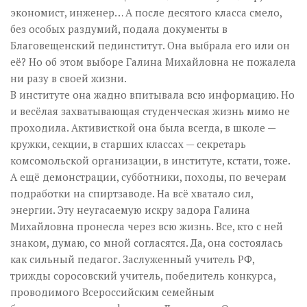
экономист, инженер… А после десятого класса смело,
без особых раздумий, подала документы в
Благовещенский пединститут. Она выбрала его или он
её? Но об этом выборе Галина Михайловна не пожалела
ни разу в своей жизни.
В институте она жадно впитывала всю информацию. Но
и весёлая захватывающая студенческая жизнь мимо не
проходила. Активисткой она была всегда, в школе —
кружки, секции, в старших классах — секретарь
комсомольской организации, в институте, кстати, тоже.
А ещё демонстрации, субботники, походы, по вечерам
подработки на спиртзаводе. На всё хватало сил,
энергии. Эту неугасаемую искру задора Галина
Михайловна пронесла через всю жизнь. Все, кто с ней
знаком, думаю, со мной согласятся. Да, она состоялась
как сильный педагог. Заслуженный учитель РФ,
трижды соросовский учитель, победитель конкурса,
проводимого Всероссийским семейным