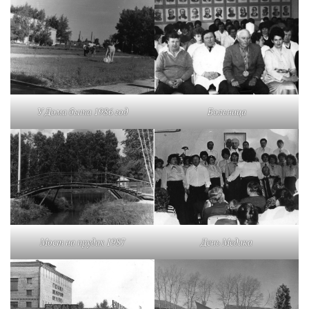
У Дома быта 1986 год
Больница
Мост на прудах 1987
День Медика