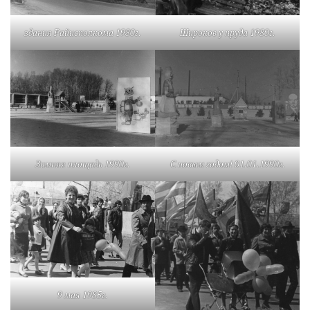
здания Райисполкома 1980г.
Широков у пруда 1980г.
Зимняя площадь 1990г.
С новым годом! 01.01.1990г.
9 мая 1985г.