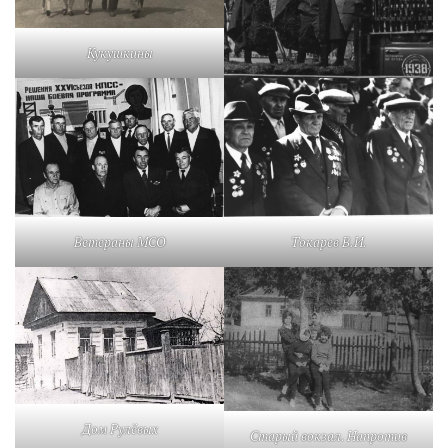
Кукушкины
Ветераны МСО
Токарев В.И.
Дом Рулёвых
Старый вокзал. Напротив