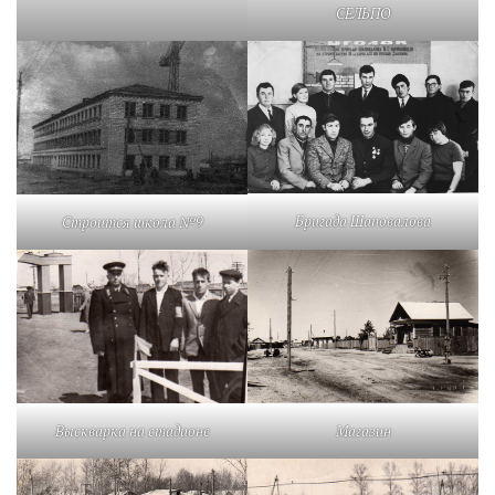
СЕЛЬПО
Бригада Шаповалова
Строится школа №9
Выскварка на стадионе
Магазин