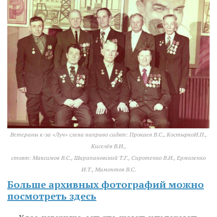
Ветераны к-за «Луч» слева направо сидят: Прокаев В.С., КостыркоИ.П.,
Киселёв В.И.,
стоят: Максимов В.С., Шарапановский Т.Г., Сиротенко В.И., Ермоленко
И.Т., Мамонтов В.С.
Больше архивных фотографий можно
посмотреть здесь