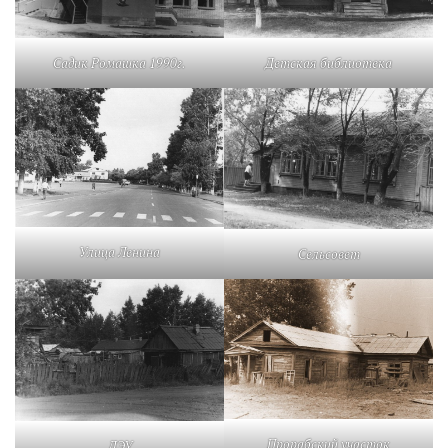
Садик Ромашка 1990г.
Детская библиотека
Улица Ленина
Сельсовет
Прорабский участок
ДЭУ