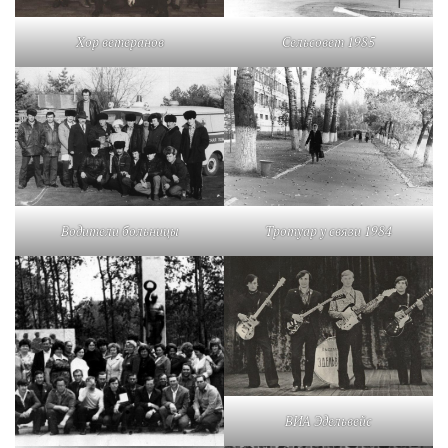
Хор ветеранов
Сельсовет 1985
Водители больницы
Тротуар у связи 1984
ВИА Эдельвейс