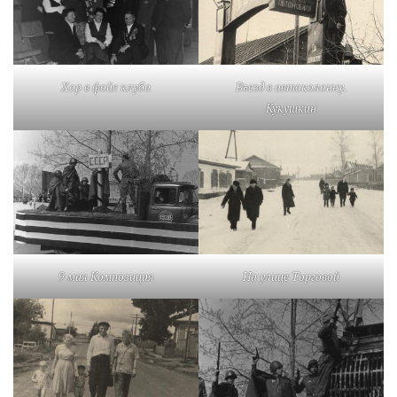
Хор в фойе клуба
Въезд в автоколонну.
Кукушкин
9 мая Композиция
На улице Торговой