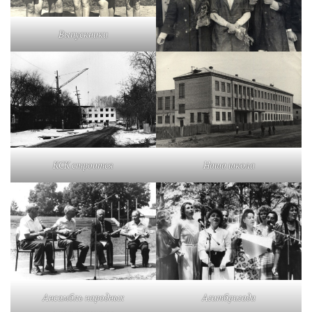
Выпускники
КСК строится
Наша школа
Агитбригада
Ансамбль народных