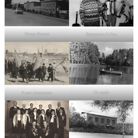
Улица Ленина
Вергунов и А.Хан
На пруду
9 мая Авторота