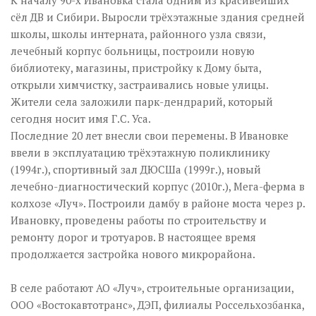
К началу 90-х Ивановка стала одним из красивейших
сёл ДВ и Сибири. Выросли трёхэтажные здания средней
школы, школы интерната, районного узла связи,
лечебный корпус больницы, построили новую
библиотеку, магазины, пристройку к Дому быта,
открыли химчистку, застраивались новые улицы.
Жители села заложили парк-дендрарий, который
сегодня носит имя Г.С. Уса.
Последние 20 лет внесли свои перемены. В Ивановке
ввели в эксплуатацию трёхэтажную поликлинику
(1994г.), спортивный зал ДЮСШа (1999г.), новый
лечебно-диагностический корпус (2010г.), Мега-ферма в
колхозе «Луч». Построили дамбу в районе моста через р.
Ивановку, проведены работы по строительству и
ремонту дорог и тротуаров. В настоящее время
продолжается застройка нового микрорайона.
В селе работают АО «Луч», строительные организации,
ООО «Востокавтотранс», ДЭП, филиалы Россельхозбанка,