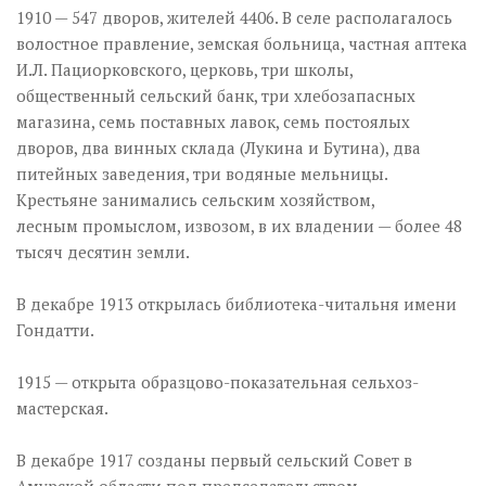
1910 — 547 дворов, жителей 4406. В селе располагалось
волостное правление, земская больница, частная аптека
И.Л. Пациорковского, церковь, три школы,
общественный сельский банк, три хлебозапасных
магазина, семь поставных лавок, семь постоялых
дворов, два винных склада (Лукина и Бутина), два
питейных заведения, три водяные мельницы.
Крестьяне занимались сельским хозяйством,
лесным промыслом, извозом, в их владении — более 48
тысяч десятин земли.
В декабре 1913 открылась библиотека-читальня имени
Гондатти.
1915 — открыта образцово-показательная сельхоз-
мастерская.
В декабре 1917 созданы первый сельский Совет в