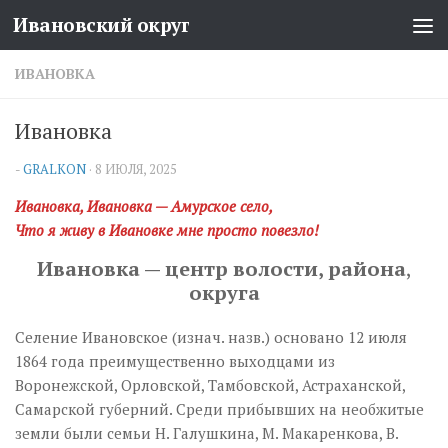
Ивановский округ
Перейти к содержимому
ИВАНОВКА
Ивановка
-
GRALKON
·
8 ИЮЛЯ, 2025
Ивановка, Ивановка — Амурское село,
Что я живу в Ивановке мне просто повезло!
Ивановка — центр волости, района
,
округа
Селение Ивановское (изнач. назв.) основано 12 июля
1864 года преимущественно выходцами из
Воронежской, Орловской, Тамбовской, Астраханской,
Самарской губерний. Среди прибывших на необжитые
земли были семьи Н. Галушкина, М. Макаренкова, В.