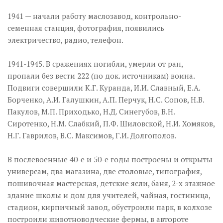
1941 — начали работу маслозавод, контрольно-
семенная станция, фотография, появились
электричество, радио, телефон.
1941-1945. В сражениях погибли, умерли от ран,
пропали без вести 222 (по док. источникам) воина.
Подвиги совершили К.Г. Куранда, И.И. Славный, Е.А.
Борченко, А.И. Галушкин, А.П. Перчук, Н.С. Сопов, Н.В.
Пакулов, М.П. Приходько, Н.Д. Синегубов, В.Н.
Сиротенко, Н.М. Слабкий, П.Ф. Шиловской, Н.И. Хомяков,
Н.Г. Гаврилов, В.С. Максимов, Г.И. Долгополов.
В послевоенные 40-е и 50-е годы построены и открыты
универсам, два магазина, две столовые, типография,
пошивочная мастерская, детские ясли, баня, 2-х этажное
здание школы и дом для учителей, чайная, гостиница,
стадион, кирпичный завод, обустроили парк, в колхозе
построили животноводческие фермы, в автороте