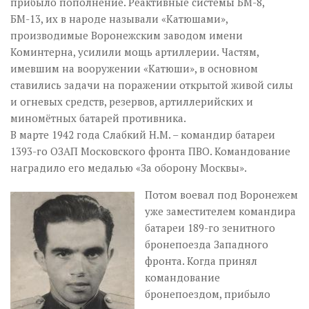
прибыло пополнение. Реактивные системы БМ-8,
БМ-13, их в народе называли «Катюшами»,
производимые Воронежским заводом имени
Коминтерна, усилили мощь артиллерии. Частям,
имевшим на вооружении «Катюши», в основном
ставились задачи на поражении открытой живой силы
и огневых средств, резервов, артиллерийских и
миномётных батарей противника.
В марте 1942 года Слабкий Н.М. – командир батареи
1393-го ОЗАП Московского фронта ПВО. Командование
наградило его медалью «За оборону Москвы».
Потом воевал под Воронежем
уже заместителем командира
батареи 189-го зенитного
бронепоезда Западного
фронта. Когда принял
командование
бронепоездом, прибыло