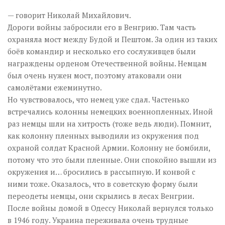
— говорит Николай Михайлович.
Дороги войны забросили его в Венгрию. Там часть
охраняла мост между Будой и Пештом. За один из таких
боёв командир и несколько его сослуживцев были
награждены орденом Отечественной войны. Немцам
был очень нужен мост, поэтому атаковали они
самолётами ежеминутно.
Но чувствовалось, что немец уже сдал. Частенько
встречались колонны немецких военнопленных. Иной
раз немцы шли на хитрость (тоже ведь люди). Помнит,
как колонну пленных выводили из окружения под
охраной солдат Красной Армии. Колонну не бомбили,
потому что это были пленные. Они спокойно вышли из
окружения и… бросились в рассыпную. И конвой с
ними тоже. Оказалось, что в советскую форму были
переодеты немцы, они скрылись в лесах Венгрии.
После войны домой в Одессу Николай вернулся только
в 1946 году. Украина переживала очень трудные