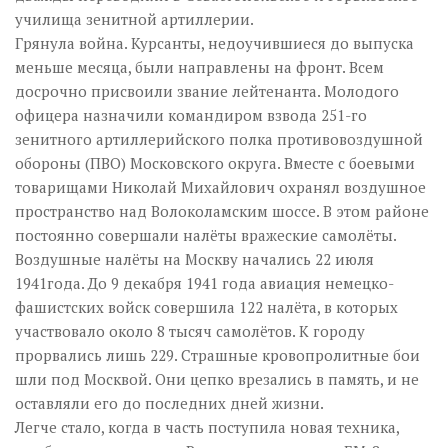
училища зенитной артиллерии.
Грянула война. Курсанты, недоучившиеся до выпуска
меньше месяца, были направлены на фронт. Всем
досрочно присвоили звание лейтенанта. Молодого
офицера назначили командиром взвода 251-го
зенитного артиллерийского полка противовоздушной
обороны (ПВО) Московского округа. Вместе с боевыми
товарищами Николай Михайлович охранял воздушное
пространство над Волоколамским шоссе. В этом районе
постоянно совершали налёты вражеские самолёты.
Воздушные налёты на Москву начались 22 июля
1941года. До 9 декабря 1941 года авиация немецко-
фашистских войск совершила 122 налёта, в которых
участвовало около 8 тысяч самолётов. К городу
прорвались лишь 229. Страшные кровопролитные бои
шли под Москвой. Они цепко врезались в память, и не
оставляли его до последних дней жизни.
Легче стало, когда в часть поступила новая техника,