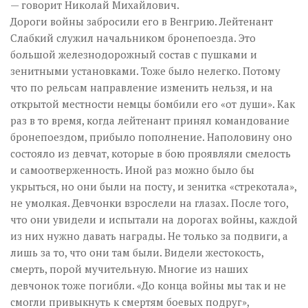
— говорит Николай Михайлович.
Дороги войны забросили его в Венгрию. Лейтенант
Слабкий служил начальником бронепоезда. Это
большой железнодорожный состав с пушками и
зенитными установками. Тоже было нелегко. Потому
что по рельсам направление изменить нельзя, и на
открытой местности немцы бомбили его «от души». Как
раз в то время, когда лейтенант принял командование
бронепоездом, прибыло пополнение. Наполовину оно
состояло из девчат, которые в бою проявляли смелость
и самоотверженность. Иной раз можно было бы
укрыться, но они были на посту, и зенитка «стрекотала»,
не умолкая. Девчонки взрослели на глазах. После того,
что они увидели и испытали на дорогах войны, каждой
из них нужно давать награды. Не только за подвиги, а
лишь за то, что они там были. Видели жестокость,
смерть, порой мучительную. Многие из наших
девчонок тоже погибли. «До конца войны мы так и не
смогли привыкнуть к смертям боевых подруг»,