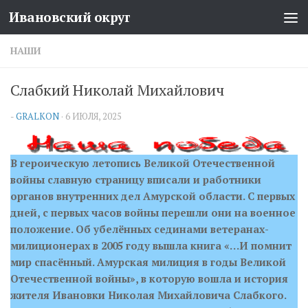
Ивановский округ
Перейти к содержимому
НАШИ
Слабкий Николай Михайлович
-
GRALKON
·
6 ИЮЛЯ, 2025
В героическую летопись Великой Отечественной
войны славную страницу вписали и работники
органов внутренних дел Амурской области. С первых
дней, с первых часов войны перешли они на военное
положение. Об убелённых сединами ветеранах-
милиционерах в 2005 году вышла книга «…И помнит
мир спасённый. Амурская милиция в годы Великой
Отечественной войны», в которую вошла и история
жителя Ивановки Николая Михайловича Слабкого.