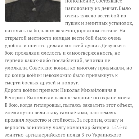
пополнение, состоявшее
наполовину из девчат. Было
очень тяжело вести бой из
пушек и зенитных установок,
находясь на большом железнодорожном составе. На
открытой местности немцам вести бой было очень
удобно, и они это делали «от всей души». Девушки в
бою проявляли смелость и самоотверженность, не
терпели каких-либо послаблений, зенитки не
умолкали. Советские воины ко многому привыкали, но
до конца войны невозможно было привыкнуть к
смерти боевых друзей и подруг.
Дороги войны привели Николая Михайловича в
Венгрию. Выполняли важное задание по охране моста.
В бою, когда гитлеровцы, пытаясь захватить этот объект,
ежеминутно вели атаку самолётами, наш земляк
проявил мужество и стойкость. За героизм, отвагу и
верность воинскому долгу командир батареи 1575-го
зенитно-артиллерийского полка 3-го Украинского