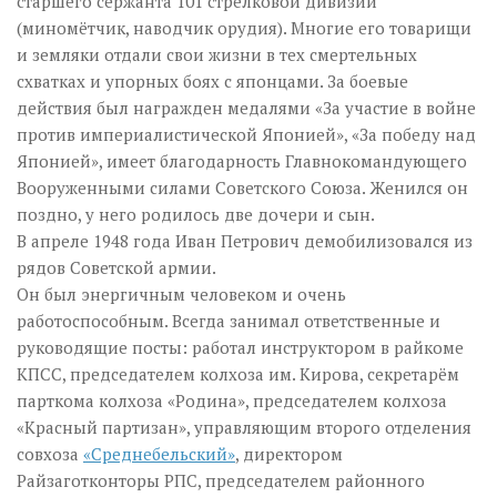
старшего сержанта 101 стрелковой дивизии
(миномётчик, наводчик орудия). Многие его товарищи
и земляки отдали свои жизни в тех смертельных
схватках и упорных боях с японцами. За боевые
действия был награжден медалями «За участие в войне
против империалистической Японией», «За победу над
Японией», имеет благодарность Главнокомандующего
Вооруженными силами Советского Союза. Женился он
поздно, у него родилось две дочери и сын.
В апреле 1948 года Иван Петрович демобилизовался из
рядов Советской армии.
Он был энергичным человеком и очень
работоспособным. Всегда занимал ответственные и
руководящие посты: работал инструктором в райкоме
КПСС, председателем колхоза им. Кирова, секретарём
парткома колхоза «Родина», председателем колхоза
«Красный партизан», управляющим второго отделения
совхоза
«Среднебельский»
, директором
Райзаготконторы РПС, председателем районного