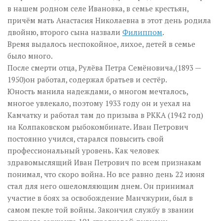
в нашем родном селе Ивановка, в семье крестьян,
причём мать Анастасия Николаевна в этот день родила
двойню, второго сына назвали
Филиппом
.
Время выдалось неспокойное, лихое, детей в семье
было много.
После смерти отца, Рулёва Петра Семёновича,(1893 —
1950)он работал, содержал братьев и сестёр.
Юность манила надеждами, о многом мечталось,
многое увлекало, поэтому 1933 году он и уехал на
Камчатку и работал там до призыва в РККА (1942 год)
на Колпаковском рыбокомбинате. Иван Петрович
постоянно учился, старался повысить свой
профессиональный уровень. Как человек
здравомыслящий Иван Петрович по всем признакам
понимал, что скоро война. Но все равно день 22 июня
стал для него ошеломляющим днем. Он принимал
участие в боях за освобождение Манчжурии, был в
самом пекле той войны. Закончил службу в звании