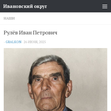
Ивановский округ
Перейти к содержимому
НАШИ
Рулёв Иван Петрович
-
GRALKON
·
26 ИЮНЯ, 2025