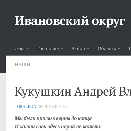
Перейти к содержимому
Ивановский округ
Сёла
Ивановка
Район
Область
НАШИ
Кукушкин Андрей В
-
GRALKON
·
26 ИЮНЯ, 2025
Мы были присяге верны до конца
И жизни свои здесь порой не жалели.