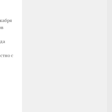
екабря
ов
ода
стно с