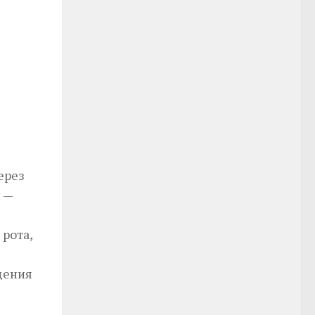
ерез
 —
 рота,
дения