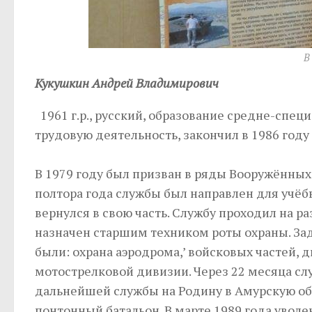
В
Кукушкин Андрей Владимирович
1961 г.р., русский, образование средне-специ
трудовую деятельность, закончил в 1986 год
В 1979 году был призван в ряды Вооружённых
полтора года службы был направлен для учё
вернулся в свою часть. Службу проходил на р
назначен старшим техником роты охраны. Зада
были: охрана аэродрома,’ войсковых частей,
мотострелковой дивизии. Через 22 месяца сл
дальнейшей службы на Родину в Амурскую обл
понтонный батальон. В марте 1989 года уволен