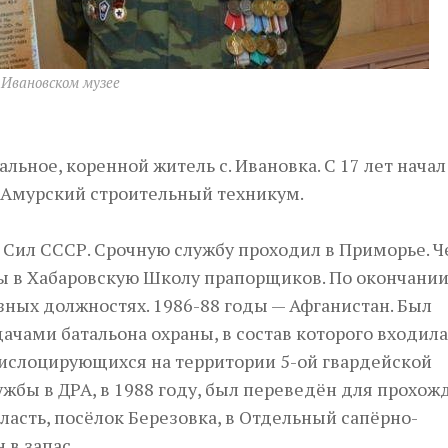
 Ивановском музее
альное, коренной житель с. Ивановка. С 17 лет начал
у Амурский строительный техникум.
 Сил СССР. Срочную службу проходил в Приморье. Ч
бы в Хабаровскую Школу прапорщиков. По окончании
азных должностях. 1986-88 годы — Афганистан. Был
чами батальона охраны, в состав которого входила
 дислоцирующихся на территории 5-ой гвардейской
ужбы в ДРА, в 1988 году, был переведён для прохож
асть, посёлок Березовка, в Отдельный сапёрно-
 в запас.