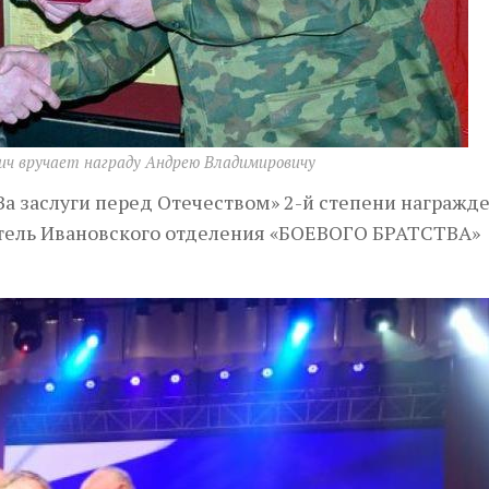
ич вручает награду Андрею Владимировичу
а заслуги перед Отечеством» 2-й степени награжд
тель Ивановского отделения «БОЕВОГО БРАТСТВА»