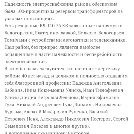
Надежность электроснабжения района обеспечена
была 100-процентным резервом трансформаторов на
узловых подстанциях.
Есть резервные ВЛ-110-35 КВ завязанные напрямую с
Белогорском, Екатеринославкой, Волково, Белогорьем,
Томичами с устройствами автоматики и телемеханики.
Наш район, без прикрас, является наиболее
оснащенным в части надежности и бесперебойности
электроснабжения.
В этом большая заслуга тех, кто начинал энергетику
района 40 лет назад, и целиком и полностью отдавшим
себя благородной профессии: Надежда Анатольевна
Бабкина, Нина Иоки-мовна Улиска, Иван Тимофеевич
Улиска, Лидия Петровна Левшова, Мария Ефимовна
Гула, Николай Андреевич Гула, Зинаида Николаевна
Бурыма, Алексей Макарович Руденко, Василий
Петрович Неня, Александр Николевич Нестеров, Сергей
Семенович Киселев и многие другие».
В дополнение к сказанному Виктором