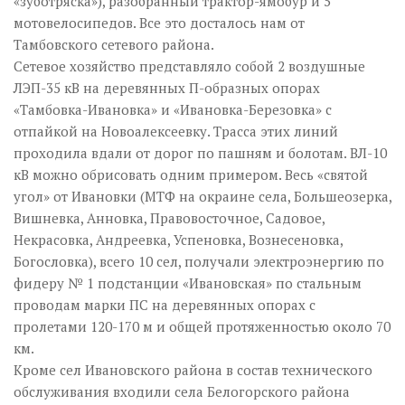
«зуботряска»), разобранный трактор-ямобур и 5
мотовелосипедов. Все это досталось нам от
Тамбовского сетевого района.
Сетевое хозяйство представляло собой 2 воздушные
ЛЭП-35 кВ на деревянных П-образных опорах
«Тамбовка-Ивановка» и «Ивановка-Березовка» с
отпайкой на Новоалексеевку. Трасса этих линий
проходила вдали от дорог по пашням и болотам. ВЛ-10
кВ можно обрисовать одним примером. Весь «святой
угол» от Ивановки (МТФ на окраине села, Большеозерка,
Вишневка, Анновка, Правовосточное, Садовое,
Некрасовка, Андреевка, Успеновка, Вознесеновка,
Богословка), всего 10 сел, получали электроэнергию по
фидеру № 1 подстанции «Ивановская» по стальным
проводам марки ПС на деревянных опорах с
пролетами 120-170 м и общей протяженностью около 70
км.
Кроме сел Ивановского района в состав технического
обслуживания входили села Белогорского района