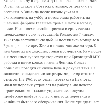
Запала она ему в сердце, а тут повестка из военкомата.
Отбыл на службу в Советскую армию, отправлял ей
весточки. А Зинаида после школы уехала в
Благовещенск на учёбу, а потом стала работать на
швейной фабрике Главшвейпрома. В цехе массовку
шили. Иван после службы приехал и сразу сделал
предложение руки и сердца. На Рождество 7 января
1957 года состоялась свадьба. И поселились молодые в
Ерковцах на хуторе. Жили в ветхом домике матери. В
нём было жутко холодно, стены промерзали. Муж после
4-х месячных курсов трактористов при Ерковецкой МТС
работал в штате колхоза имени Ленина. В семье
родились погодки сынишка Вова и дочурка Таня. На
заявление о выделении квартиры директор ответил
отказом. И в 1961 году семья переехала в Ивановку.
Иван Фёдорович устроился на работу в Ивановское
строительно-монтажное управление, получил
профессию шофёра и спустя два года перевёлся в
комбинат бытового обслуживания. Почти тридцать лет