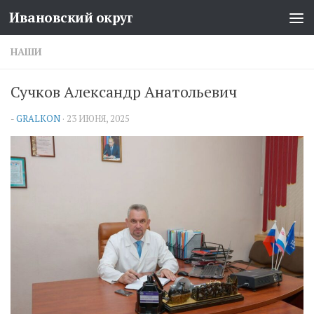
Ивановский округ
Перейти к содержимому
НАШИ
Сучков Александр Анатольевич
-
GRALKON
·
23 ИЮНЯ, 2025