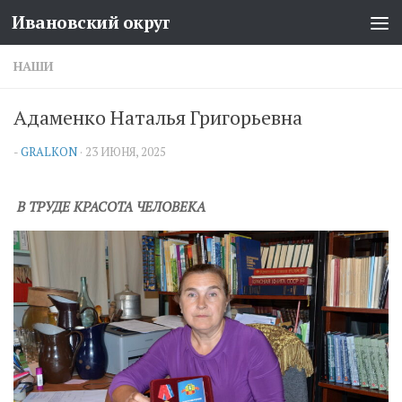
Ивановский округ
Перейти к содержимому
НАШИ
Адаменко Наталья Григорьевна
-
GRALKON
·
23 ИЮНЯ, 2025
В ТРУДЕ КРАСОТА ЧЕЛОВЕКА