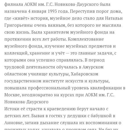
филиала АОКМ им. Г.С. Новикова-Даурского была
назначена 4 января 1993 года. Переступив порог дома,
где «живёт» история, музейное дело стало для Натальи
Григорьевны очень важным, без которого не мыслила
свою жизнь. Была хранителем музейного фонда на
протяжении всех лет работы. Комплектование
музейного фонда, изучение музейных предметов и
коллекций, хранение и учёт — это главные задачи, с
которыми она успешно справлялась. В период
трудовой деятельности обучалась в Амурском
областном училище культуры, Хабаровском
государственном институте искусств и культуры,
повышала профессиональный уровень квалификации в
Москве, неоднократно на курсах при АОКМ им. Г.С.
Новикова-Даурского
Истоки её страсти к краеведению берут начало с
детских лет. Бывая в гостях у дедушки с бабушкой в
Анновке, затаив дыхание слушала их воспоминания о
прожитых годах, узнавала о прошлом села. Не без их