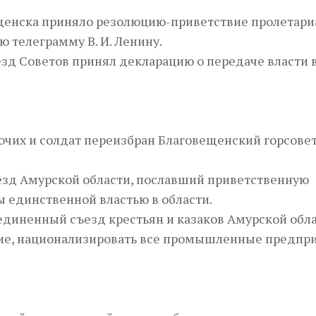
ещенска приняло резолюцию-приветствие пролетари
 телеграмму В. И. Ленину.
зд Советов принял декларацию о передаче власти в
чих и солдат переизбран Благовещенский горсовет.
ъезд Амурской области, пославший приветственную
ы единственной властью в области.
ъединенный съезд крестьян и казаков Амурской обла
вие, национализировать все промышленные предпри