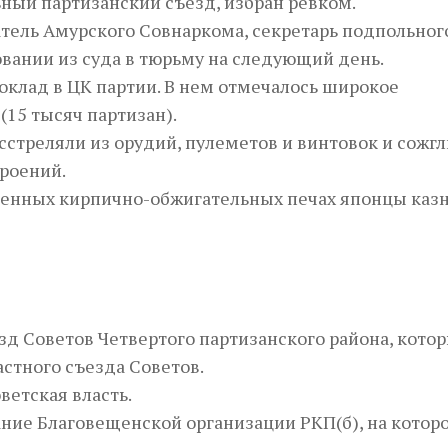
ьный партизанский съезд, избран ревком.
атель Амурского Совнаркома, секретарь подпольног
овании из суда в тюрьму на следующий день.
доклад в ЦК партии. В нем отмечалось широкое
(15 тысяч партизан).
асстреляли из орудий, пулеметов и винтовок и сожгл
троений.
ошенных кирпично-обжигательных печах японцы каз
езд Советов Четвертого партизанского района, кото
стного съезда Советов.
ветская власть.
рание Благовещенской организации РКП(б), на котор