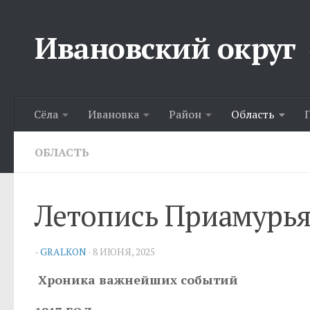
Перейти к содержимому
Ивановский округ
Сёла
Ивановка
Район
Область
ОБЛАСТЬ
Летопись Приамурь
-
GRALKON
·
8 ИЮНЯ, 2025
Хроника важнейших событий