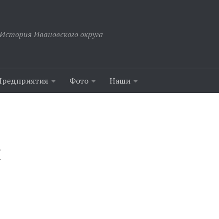
История Ивановского округа
Предприятия
Фото
Наши
я