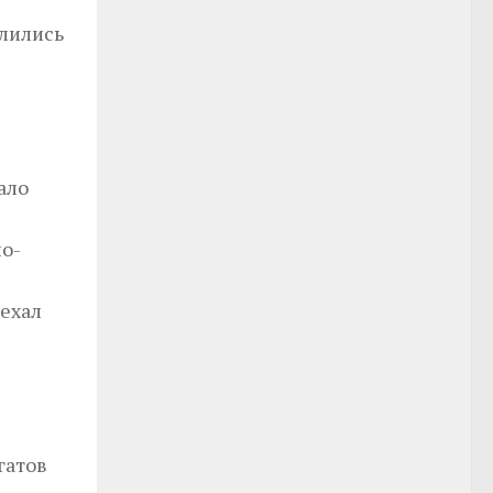
слились
ало
но-
ехал
гатов