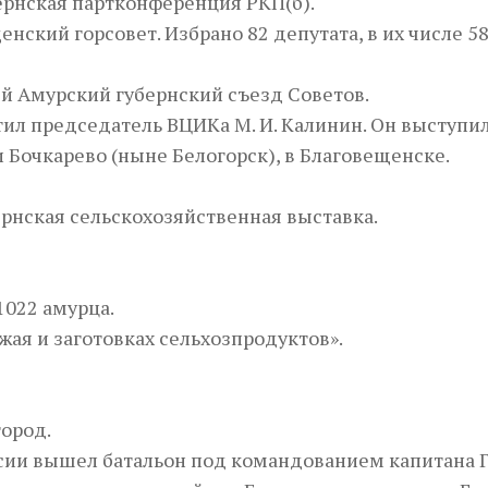
ернская партконференция РКП(б).
ский горсовет. Избрано 82 депутата, в их числе 5
й Амурский губернский съезд Советов.
тил председатель ВЦИКа М. И. Калинин. Он выступил
 Бочкарево (ныне Белогорск), в Благовещенске.
ернская сельскохозяйственная выставка.
1022 амурца.
жая и заготовках сельхозпродуктов».
город.
ссии вышел батальон под командованием капитана Г.