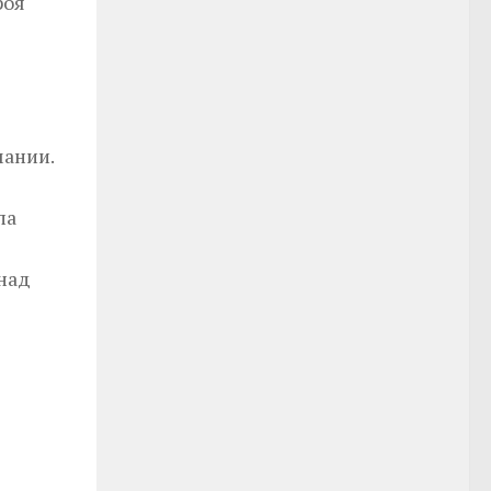
роя
мании.
ла
 над