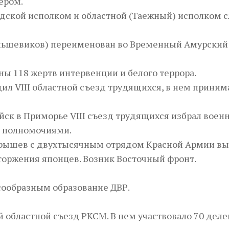
сером.
дской исполком и областной (Таежный) исполком 
ольшевиков) переименован во Временный Амурский
ны 118 жертв интервенции и белого террора.
дил VIII областной съезд трудящихся, в нем приним
ойск в Приморье VIII съезд трудящихся избрал воен
 полномочиями.
Серышев с двухтысячным отрядом Красной Армии вы
торжения японцев. Возник Восточный фронт.
сообразным образование ДВР.
й областной съезд РКСМ. В нем участвовало 70 деле