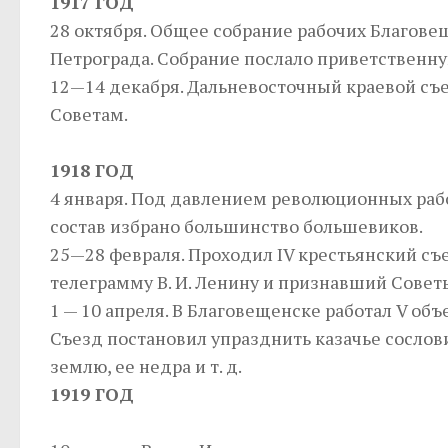
1917 ГОД
28 октября. Общее собрание рабочих Благов
Петрограда. Собрание послало приветственную
12—14 декабря. Дальневосточный краевой съе
Советам.
1918 ГОД
4 января. Под давлением революционных рабо
состав избрано большинство большевиков.
25—28 февраля. Проходил IV крестьянский с
телеграмму В. И. Ленину и признавший Совет
1 — 10 апреля. В Благовещенске работал V об
Съезд постановил упразднить казачье сосло
землю, ее недра и т. д.
1919 ГОД