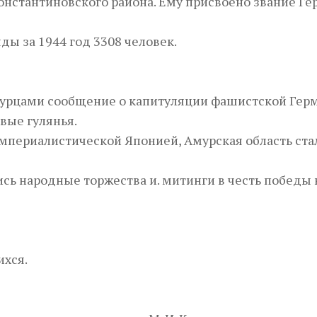
нстантиновского района. Ему присвоено звание Ге
ды за 1944 год 3308 человек.
амурцами сообщение о капитуляции фашистской Гер
овые гулянья.
 империалистической Японией, Амурская область ста
лись народные торжества и. митинги в честь победы
ихся.