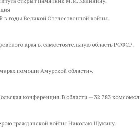
итута открыт памятник М. И. Калинину.
нция
й в годы Великой Отечественной войны.
аровского края в. самостоятельную область РСФСР.
 мерах помощи Амурской области».
мольская конференция. В области — 32 783 комсомол
 герою гражданской войны Николаю Щукину.