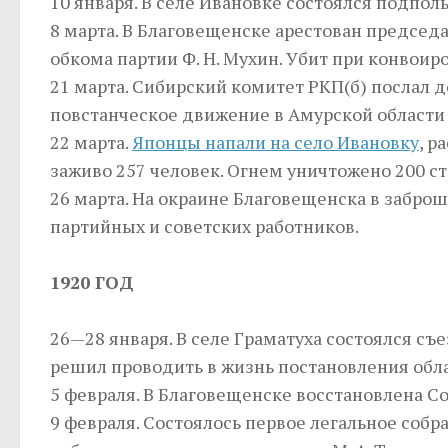
10 января. В селе Ивановке состоялся подпол
8 марта. В Благовещенске арестован председ
обкома партии Ф. Н. Мухин. Убит при конвоир
21 марта. Сибирский комитет РКП(б) послал 
повстанческое движение в Амурской области 
22 марта.
Японцы напали на село Ивановку
, р
заживо 257 человек. Огнем уничтожено 200 с
26 марта. На окраине Благовещенска в забр
партийных и советских работников.
1920 ГОД
26—28 января. В селе Граматуха состоялся съ
решил проводить в жизнь постановления обла
5 февраля. В Благовещенске восстановлена Со
9 февраля. Состоялось первое легальное соб