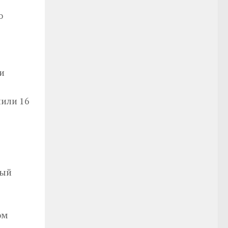
о
и
нили 16
рый
ом