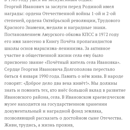
Георгий Иванович за заслуги перед Родиной имел
награды: ордена Отечественной войны 1-ой и 2-ой
степеней, ордена Октябрьской революции, Трудового
Красного Знамени, медали и наградные знаки.
Постановлением Амурского обкома КПСС в 1972 году
его имя занесено в Книгу Почёта пропагандистов
школы основ марксизма-ленинизма. За активное
участие в общественной жизни села ему было
присвоено звание «Почётный житель села Ивановка».
Сердце Георгия Ивановича Долгополова перестало
биться 4 января 1990 года. Память о нём жива. В народе
говорят: «Доброе дело два века живёт!». Мы должны
знать и помнить тех, кто внёс большой вклад в развитие
Ивановского района, села. В Ивановском краеведческом
музее находится на государственном хранении
документальный и наградной фонд земляка,
позволяющий рассказать о достойном сыне Отечества.
Живи, трудись, а жизнь прожив,