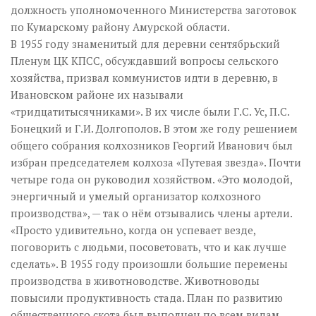
должность уполномоченного Министерства заготовок
по Кумарскому району Амурской области.
В 1955 году знаменитый для деревни сентябрьский
Пленум ЦК КПСС, обсуждавший вопросы сельского
хозяйства, призвал коммунистов идти в деревню, в
Ивановском районе их называли
«тридцатитысячниками». В их числе были Г.С. Ус, П.С.
Бонецкий и Г.И. Долгополов. В этом же году решением
общего собрания колхозников Георгий Иванович был
избран председателем колхоза «Путевая звезда». Почти
четыре года он руководил хозяйством. «Это молодой,
энергичный и умелый организатор колхозного
производства», — так о нём отзывались члены артели.
«Просто удивительно, когда он успевает везде,
поговорить с людьми, посоветовать, что и как лучше
сделать». В 1955 году произошли большие перемены
производства в животноводстве. Животноводы
повысили продуктивность стада. План по развитию
общественного скота был выполнен по всем видам,