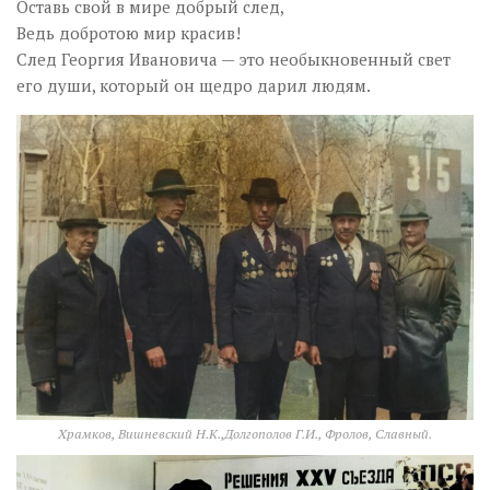
Оставь свой в мире добрый след,
Ведь добротою мир красив!
След Георгия Ивановича — это необыкновенный свет
его души, который он щедро дарил людям.
Храмков, Вишневский Н.К.,Долгополов Г.И., Фролов, Славный.