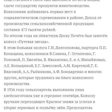
сдаче государству продуктов животноводства.
Колхозники добивались первых мест в
социалистическом соревновании в районе. Доход от
производства сельскохозяйственной продукции
составил 473 тысячи рублей.
По итогам года на областную Доску Почёта был занесён
колхоз «Путевая звезда».
В этом большая заслуга Г.И. Долгополова, парторга П.П.
Копыцина, колхозников В.Савина, Г. Остапенко, Г.
Поповой, П. Хмелёва, В. Ивахненко, Е. и А. Михайловых,
А.Е. Копыциной, Е.Г. Замесовой, А.М. Киреевой,Т. Е.
Власовой, А.А. Рыбникова, А.Ф. Бондаренко и многих
других, которые трудились на благо колхозного
производства.
В 1956 году сельхозартель выполнила план
хлебозаготовок уже в середине сентября. Колхозу
вручили переходящее Красное знамя за успехи в
уборке зерновых и подъёму зяби. Председатель