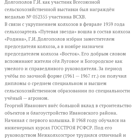
Долгополов Г.И. как участник Всесоюзной
сельскохозяйственной выставки был награждён
медалью № 052355 участника ВСХВ.
В связи с укрупнением колхозов в феврале 1959 года
сельхозартель «Путевая звезда» вошла в состав колхоза
«Родина», Г.И. Долгополов избран заместителем
председателя колхоза, а в ноябре назначен
председателем колхоза «Восток». Его добрым словом
вспоминают жители сёл Луговое и Богородское как
умелого и справедливого руководителя. За период
учёбы по заочной форме (1961 — 1967 гг.) он получил
дипломы о среднем специальном и высшем
сельскохозяйственном образовании по специальности
учёный — агроном.
Георгий Иванович внёс большой вклад в строительство
объектов и благоустройство Ивановского района.
Начинал с первого колышка. В 1968 году обучался на
инженерных курсах ГОССТРОЯ РСФСР. Под его
руководством Межколхозстрое трудился отличный и