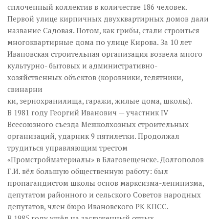
сплоченный коллектив в количестве 186 человек.
Первой улице кирпичных двухквартирных домов дали
название Садовая. Потом, как грибы, стали строиться
многоквартирные дома по улице Кирова. За 10 лет
Ивановская строительная организация возвела много
культурно- бытовых и административно-
хозяйственных объектов (коровники, телятники,
свинарни
ки, зернохранилища, гаражи, жилые дома, школы).
В 1981 году Георгий Иванович — участник IV
Всесоюзного съезда Межколхозных строительных
организаций, ударник 9 пятилетки. Продолжал
трудиться управляющим трестом
«Промстройматериалы» в Благовещенске. Долгополов
Г.И. вёл большую общественную работу: был
пропагандистом школы основ марксизма-ленинизма,
депутатом районного и сельского Советов народных
депутатов, член бюро Ивановского РК КПСС.
В 1985 году ушёл на заслуженный отдых.