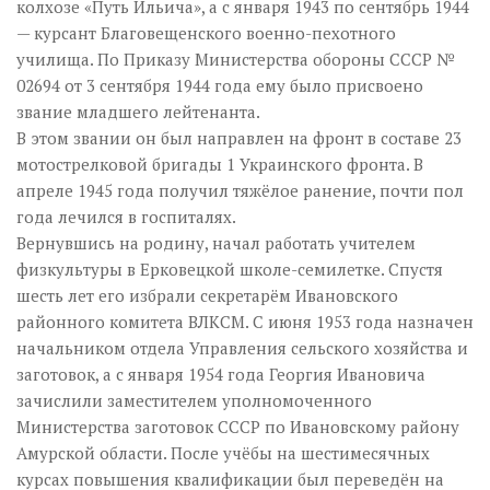
колхозе «Путь Ильича», а с января 1943 по сентябрь 1944
— курсант Благовещенского военно-пехотного
училища. По Приказу Министерства обороны СССР №
02694 от 3 сентября 1944 года ему было присвоено
звание младшего лейтенанта.
В этом звании он был направлен на фронт в составе 23
мотострелковой бригады 1 Украинского фронта. В
апреле 1945 года получил тяжёлое ранение, почти пол
года лечился в госпиталях.
Вернувшись на родину, начал работать учителем
физкультуры в Ерковецкой школе-семилетке. Спустя
шесть лет его избрали секретарём Ивановского
районного комитета ВЛКСМ. С июня 1953 года назначен
начальником отдела Управления сельского хозяйства и
заготовок, а с января 1954 года Георгия Ивановича
зачислили заместителем уполномоченного
Министерства заготовок СССР по Ивановскому району
Амурской области. После учёбы на шестимесячных
курсах повышения квалификации был переведён на